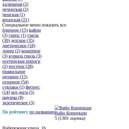
халяльная
(2)
чеченская
(2)
чешская
(1)
японская
(21)
Специальное меню
показать все
блинное
(15)
вафли
(3)
гирос
(1)
гриль
(30)
детское
(35)
диетическое
(18)
донер
(2)
кошерное
(3)
курица гриль
(3)
осетинские пироги
(2)
постное
(28)
правильное
питание
(15)
сезонное
(54)
сувлаки
(1)
фитнес
(14)
хот-доги
(5)
шаурма
(8)
экзотическое
(3)
По рейтингу
по названию
Вайн Коннекшн
5
(1301 оценка)
Набережная улица, 16