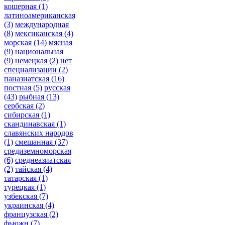
кошерная
(1)
латиноамериканская
(3)
международная
(8)
мексиканская
(4)
морская
(14)
мясная
(9)
национальная
(9)
немецкая
(2)
нет
специализации
(2)
паназиатская
(16)
постная
(5)
русская
(43)
рыбная
(13)
сербская
(2)
сибирская
(1)
скандинавская
(1)
славянских народов
(1)
смешанная
(37)
средиземноморская
(6)
среднеазиатская
(2)
тайская
(4)
татарская
(1)
турецкая
(1)
узбекская
(7)
украинская
(4)
французская
(2)
фьюжн
(7)