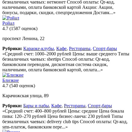
безналичных чаевых: нетмонет Способ оплаты: Qr-код,
наличными, оплата банковской картой Акции: Акции,
бонусы, подарки, скидки, спецпредложения Доставк...»
Ройал
4.7
(1587 оценок)
проспект Ленина, 22
Рубрики:
Караоке-клубы
,
Кафе
,
Рестораны
,
Спорт-бары
«Средний счет: 1000–2000 рублей Цены: выше среднего Типы
безналичных чаевых: sbertips Способ оплаты: Qr-код,
банковским переводом, дисконтная система скидок,
наличными, оплата банковской картой, оплата...»
Близкие
4.7
(540 оценок)
Карачижская улица, 89
Рубрики:
Бары и пабы
,
Кафе
,
Рестораны
,
Спорт-бары
«Средний счет: 400–800 рублей Цены: средние Цена бокала
пива: 120–270 рублей Цена бизнес-ланча: 230 рублей Типы
безналичных чаевых: delivery club tips Способ оплаты: Qr-код,
sms-платеж, банковским пере...»