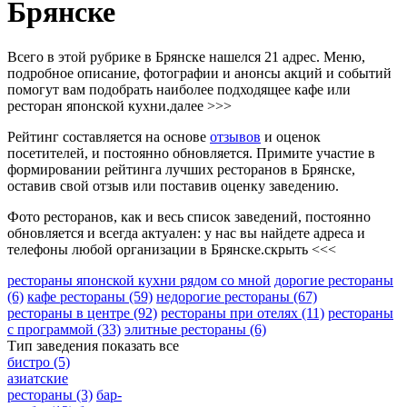
Брянске
Всего в этой рубрике в Брянске нашелся 21 адрес. Меню,
подробное описание, фотографии и анонсы акций и событий
помогут вам подобрать наиболее подходящее кафе или
ресторан японской кухни.
далее >>>
Рейтинг составляется на основе
отзывов
и оценок
посетителей, и постоянно обновляется. Примите участие в
формировании рейтинга лучших ресторанов в Брянске,
оставив свой отзыв или поставив оценку заведению.
Фото ресторанов, как и весь список заведений, постоянно
обновляется и всегда актуален: у нас вы найдете адреса и
телефоны любой организации в Брянске.
скрыть <<<
рестораны японской кухни рядом со мной
дорогие рестораны
(6)
кафе рестораны
(59)
недорогие рестораны
(67)
рестораны в центре
(92)
рестораны при отелях
(11)
рестораны
с программой
(33)
элитные рестораны
(6)
Тип заведения
показать все
бистро
(5)
азиатские
рестораны
(3)
бар-