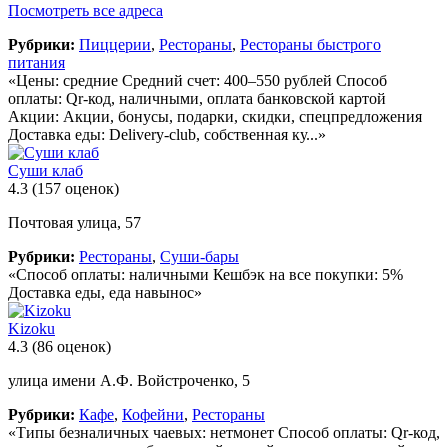
Посмотреть все адреса
Рубрики:
Пиццерии
,
Рестораны
,
Рестораны быстрого
питания
«Цены: средние Средний счет: 400–550 рублей Способ
оплаты: Qr-код, наличными, оплата банковской картой
Акции: Акции, бонусы, подарки, скидки, спецпредложения
Доставка еды: Delivery-club, собственная ку...»
Суши клаб
4.3
(157 оценок)
Почтовая улица, 57
Рубрики:
Рестораны
,
Суши-бары
«Способ оплаты: наличными Кешбэк на все покупки: 5%
Доставка еды, еда навынос»
Kizoku
4.3
(86 оценок)
улица имени А.Ф. Войстроченко, 5
Рубрики:
Кафе
,
Кофейни
,
Рестораны
«Типы безналичных чаевых: нетмонет Способ оплаты: Qr-код,