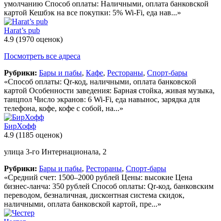
умолчанию Способ оплаты: Наличными, оплата банковской
картой Кешбэк на все покупки: 5% Wi-Fi, еда нав...»
Harat’s pub
4.9
(1970 оценок)
Посмотреть все адреса
Рубрики:
Бары и пабы
,
Кафе
,
Рестораны
,
Спорт-бары
«Способ оплаты: Qr-код, наличными, оплата банковской
картой Особенности заведения: Барная стойка, живая музыка,
танцпол Число экранов: 6 Wi-Fi, еда навынос, зарядка для
телефона, кофе, кофе с собой, на...»
БирХофф
4.9
(1185 оценок)
улица 3-го Интернационала, 2
Рубрики:
Бары и пабы
,
Рестораны
,
Спорт-бары
«Средний счет: 1500–2000 рублей Цены: высокие Цена
бизнес-ланча: 350 рублей Способ оплаты: Qr-код, банковским
переводом, безналичная, дисконтная система скидок,
наличными, оплата банковской картой, пре...»