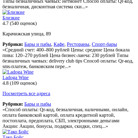
Типы безналичных чаевых: нетмонет Способ оплаты: Qr-код,
безналичная, дисконтная система ски...»
Близкие
4.7
(540 оценок)
Карачижская улица, 89
Рубрики:
Бары и пабы
,
Кафе
,
Рестораны
,
Спорт-бары
«Средний счет: 400–800 рублей Цены: средние Цена бокала
пива: 120–270 рублей Цена бизнес-ланча: 230 рублей Типы
безналичных чаевых: delivery club tips Способ оплаты: Qr-код,
sms-платеж, банковским пере...»
Ladoga Wine
4.8
(109 оценок)
Посмотреть все адреса
Рубрики:
Бары и пабы
«Способ оплаты: Qr-код, безналичная, наличными, онлайн,
оплата банковской картой, оплата кредитной картой,
постоплата, предоплата, СБП, электронными деньгами
Акции: Акции, бонусы, подарки, скидки, спец...»
Тако Бойс