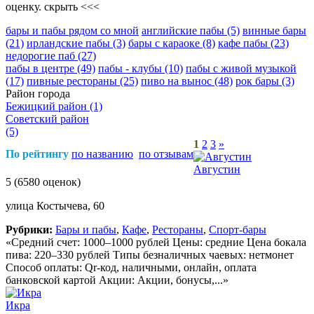
оценку.
скрыть <<<
бары и пабы рядом со мной
английские пабы
(5)
винные бары
(21)
ирландские пабы
(3)
бары с караоке
(8)
кафе пабы
(23)
недорогие паб
(27)
пабы в центре
(49)
пабы - клубы
(10)
пабы с живой музыкой
(17)
пивные рестораны
(25)
пиво на вынос
(48)
рок бары
(3)
Район города
Бежицкий район
(1)
Советский район
(5)
1
2
3
»
По рейтингу
по названию
по отзывам
Августин
5
(6580 оценок)
улица Костычева, 60
Рубрики:
Бары и пабы
,
Кафе
,
Рестораны
,
Спорт-бары
«Средний счет: 1000–1000 рублей Цены: средние Цена бокала
пива: 220–330 рублей Типы безналичных чаевых: нетмонет
Способ оплаты: Qr-код, наличными, онлайн, оплата
банковской картой Акции: Акции, бонусы,...»
Икра