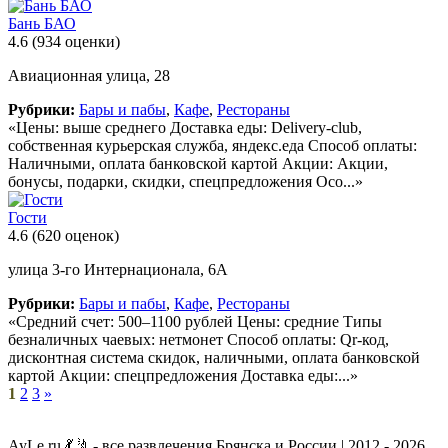
Бань БАО
4.6
(934 оценки)
Авиационная улица, 28
Рубрики:
Бары и пабы
,
Кафе
,
Рестораны
«Цены: выше среднего Доставка еды: Delivery-club,
собственная курьерская служба, яндекс.еда Способ оплаты:
Наличными, оплата банковской картой Акции: Акции,
бонусы, подарки, скидки, спецпредложения Осо...»
Гости
4.6
(620 оценок)
улица 3-го Интернационала, 6А
Рубрики:
Бары и пабы
,
Кафе
,
Рестораны
«Средний счет: 500–1100 рублей Цены: средние Типы
безналичных чаевых: нетмонет Способ оплаты: Qr-код,
дисконтная система скидок, наличными, оплата банковской
картой Акции: спецпредложения Доставка еды:...»
1
2
3
»
AyLe.ru 💃🤳 - все развлечения Брянска и России | 2012 - 2026