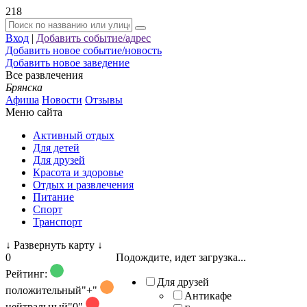
218
Вход
|
Добавить событие/адрес
Добавить новое событие/новость
Добавить новое заведение
Все развлечения
Брянска
Афиша
Новости
Отзывы
Меню сайта
Активный отдых
Для детей
Для друзей
Красота и здоровье
Отдых и развлечения
Питание
Спорт
Транспорт
↓
Развернуть карту
↓
0
Подождите, идет загрузка...
Рейтинг:
Для друзей
положительный
"+"
Антикафе
нейтральный
"0"