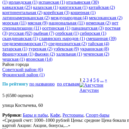
(1)
ирландская
(1)
испанская
(1)
итальянская
(30)
кавказская
(25)
казахская
(1)
киргизская
(1)
китайская
(2)
континентальная
(2)
корейская
(3)
кошерная
(1)
латиноамериканская
(2)
международная
(4)
мексиканская
(2)
морская
(11)
мясная
(9)
национальная
(11)
немецкая
(2)
нет
специализации
(11)
осетинская
(1)
паназиатская
(3)
постная
(3)
русская
(92)
рыбная
(7)
сербская
(1)
сибирская
(1)
скандинавская
(1)
славянских народов
(1)
смешанная
(39)
средиземноморская
(7)
среднеазиатская
(2)
тайская
(4)
татарская
(1)
турецкая
(2)
узбекская
(9)
украинская
(8)
французская
(1)
фьюжн
(2)
халяльная
(1)
чеченская
(2)
чешская
(1)
японская
(14)
Район города
Советский район
(6)
Фокинский район
(1)
1
2
3
4
5
6
...
»
По рейтингу
по названию
по отзывам
Августин
5
(6580 оценок)
улица Костычева, 60
Рубрики:
Бары и пабы
,
Кафе
,
Рестораны
,
Спорт-бары
«Средний счет: 1000–1000 рублей Цены: средние Цена бокала 
картой Акции: Акции, бонусы,...»