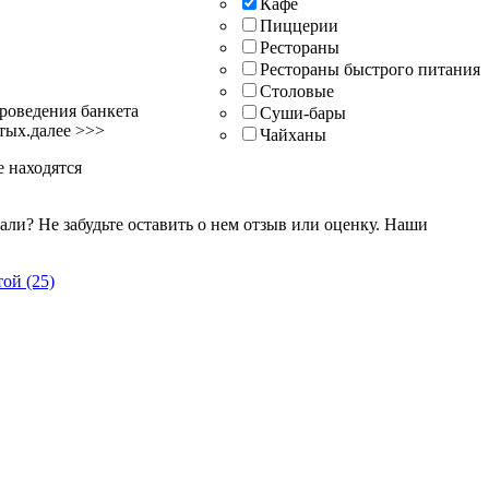
Кафе
Пиццерии
Рестораны
Рестораны быстрого питания
Столовые
проведения банкета
Суши-бары
тых.
далее >>>
Чайханы
е находятся
ли? Не забудьте оставить о нем отзыв или оценку. Наши
атой
(25)