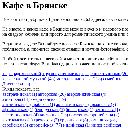
Кафе в Брянске
Всего в этой рубрике в Брянске нашлось 263 адреса. Составля
Не знаете, в каких кафе в Брянске можно вкусно и недорого п
на свадьбу, юбилей или просто для романтического ужина или де
В данном разделе Вы найдете все кафе Брянска на карте город
поблизости, а, прочитав свежие отзывы и изучив фотографии, 
Любой посетитель нашего сайта может повлиять на рейтинг каф
пользователи будут Вам благодарны за качественное и объекти
кафе рядом со мной
круглосуточные кафе, где поесть ночью
(26
кафе с живой музыкой
(48)
молодежные кафе
(118)
семейные к
Другие фильтры
Кухня
показать все
австралийская
(1)
авторская
(26)
азербайджанская
(4)
азиатская
(14)
американская
(19)
английская
(1)
арабская
(1)
аргентинская
(1)
армянская
(8)
африканская
(1)
белорусская
(5)
болгарская
(1)
веганская
(1)
вегетарианская
(4)
восточная
(13)
восточно-европейская
(2)
вьетнамская
(1)
греческая
(3)
грузинская
(8)
домашняя
(44)
еврейская
(3)
европейская
(77)
индийская
(1)
индонезийская