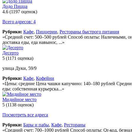
Додо Пицца
4.6
(1197 оценок)
Всего адресов: 4
Рубрики:
Кафе
,
Пиццерии
,
Рестораны быстрого питания
«Средний счет: 500–500 рублей Способ оплаты: Наличными, онл
доставка еды, еда навынос, ...»
Десерто
5
(1171 оценка)
улица Дуки, 59/9
Рубрики:
Кафе
,
Кофейни
«Цены: средние Цена чашки капучино: 140–180 рублей Средни
еды: собственная курьерска...»
Мидийное место
5
(1138 оценок)
Посмотреть все адреса
Рубрики:
Бары и пабы
,
Кафе
,
Рестораны
«Средний счет: 700–1000 рублей Способ оплаты: Qr-код, безна