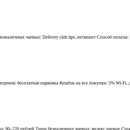
зналичных чаевых: Delivery club tips, нетмонет Способ оплаты:
дения: бесплатная парковка Кешбэк на все покупки: 5% Wi-Fi, до
а: 90–220 рублей Типы безналичных чаевых: яндекс.чаевые Спосо