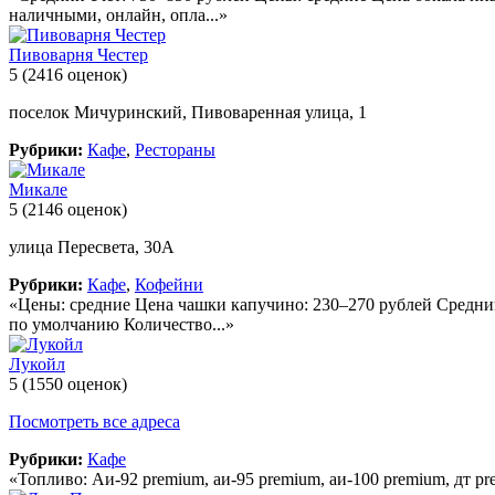
наличными, онлайн, опла...»
Пивоварня Честер
5
(2416 оценок)
поселок Мичуринский, Пивоваренная улица, 1
Рубрики:
Кафе
,
Рестораны
Микале
5
(2146 оценок)
улица Пересвета, 30А
Рубрики:
Кафе
,
Кофейни
«Цены: средние Цена чашки капучино: 230–270 рублей Средний
по умолчанию Количество...»
Лукойл
5
(1550 оценок)
Посмотреть все адреса
Рубрики:
Кафе
«Топливо: Aи-92 premium, aи-95 premium, аи-100 premium, дт pr