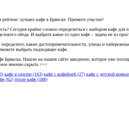
ем рейтинг лучших кафе в Брянске. Примите участие!
оесть? Сегодня крайне сложно определиться с выбором кафе для 
лового обеда. И выбрать какое-то одно кафе – задача не из прос
а, определите, какие достопримечательности, улицы и набережны
сможете выбрать подходящее кафе.
е Брянска. Нашли на нашем сайте заведение, которое уже посеща
вное мнение.
скрыть <<<
3)
кафе в центре
(163)
кафе с кофейней
(27)
кафе с детской комн
афе
(62)
тихие кафе
(188)