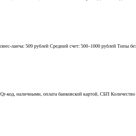
знес-ланча: 509 рублей Средний счет: 500–1000 рублей Типы бе
Qr-код, наличными, оплата банковской картой, СБП Количество с