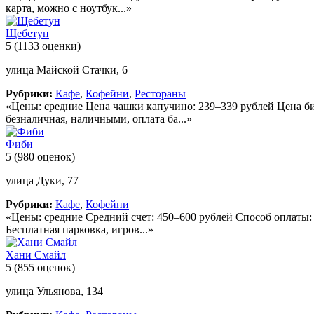
карта, можно с ноутбук...»
Щебетун
5
(1133 оценки)
улица Майской Стачки, 6
Рубрики:
Кафе
,
Кофейни
,
Рестораны
«Цены: средние Цена чашки капучино: 239–339 рублей Цена би
безналичная, наличными, оплата ба...»
Фиби
5
(980 оценок)
улица Дуки, 77
Рубрики:
Кафе
,
Кофейни
«Цены: средние Средний счет: 450–600 рублей Способ оплаты: 
Бесплатная парковка, игров...»
Хани Смайл
5
(855 оценок)
улица Ульянова, 134