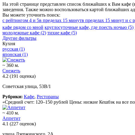
На этой странице представлен список ближайших к Вам кафе (в
заведения. Также можно воспользоваться картой ближайших ад
Вы можете уточнить поиск:
с рейтингом 4 и 5
в пределах 15 минут
в пределах 15 минут и с 
кафе рядом со мной
круглосуточные кафе, где поесть ночью
(5)
молодежные кафе
(2)
тихие кафе
(5)
Другие фильтры
Кухня
русская
(1)
японская
(1)
~ 360 м.
Снежеть
4.2
(191 оценка)
Советская улица, 53В/1
Рубрики:
Кафе
,
Рестораны
«Средний счет: 120–150 рублей Цены: низкие Кешбэк на все п
~ 410 м.
Аппетит
4.1
(227 оценок)
улица Дзержинского, 2А