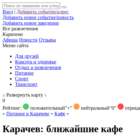
Вход
|
Добавить событие/адрес
Добавить новое событие/новость
Добавить новое заведение
Все развлечения
Карачева
Афиша
Новости
Отзывы
Меню сайта
Для друзей
Красота и здоровье
Отдых и развлечения
Питание
Спорт
Транспорт
↓
Развернуть карту
↓
0
Рейтинг:
положительный
"+"
нейтральный
"0"
отриц
»
Питание в Карачеве
»
Кафе
»
Карачев: ближайшие кафе