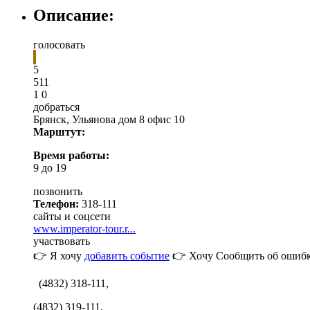
Описание:
голосовать
5
5
1
1
1
0
добраться
Брянск
,
Ульянова дом 8 офис 10
Марштут:
Время работы:
9 до 19
позвонить
Телефон:
318-111
сайты и соцсети
www.imperator-tour.r...
участвовать
👉 Я хочу
добавить событие
👉 Хочу
Сообщить об ошибк
(4832) 318-111,
(4832) 319-111,