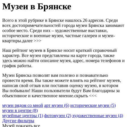
Музеи в Брянске
Всего в этой рубрике в Брянске нашлось 26 адресов. Среди
всех достопримечательностей города музеи Брянска занимают
особое место. Среди них – художественные выставки,
исторические и военные музеи, частные галереи и музеи-
квартиры.
далее >>>
Наш рейтинг музеев в Брянске носит краткий справочный
характер. Все музеи представлены на карте города, также
здесь можно найти описание музея, адрес, номера телефонов и
график работы.
Музеи Брянска позволят вам полезно и познавательно
провести время. Вы также можете влиять на рейтинг музеев,
написав свой отзыв или поставив оценку музею, в котором
Вы побывали! Наши пользователи будут Вам благодарны за
объективное и качественное мнение.
скрыть <<<
музеи рядом со мной
арт музеи
(6)
исторические музеи
(5)
музеи в центре
(8)
музейные центры
(1)
фотомузеи
(2)
художественные музеи
(4)
Другие фильтры
Музей
показать все