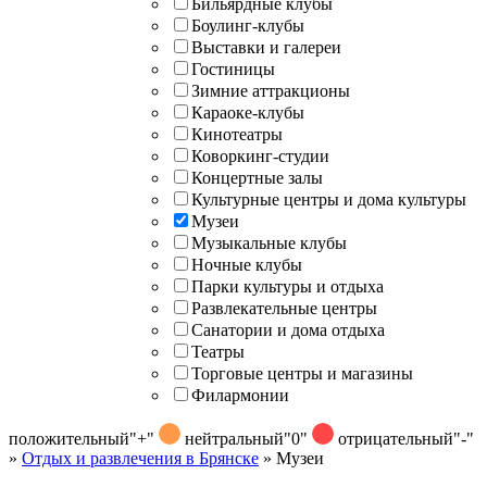
Бильярдные клубы
Боулинг-клубы
Выставки и галереи
Гостиницы
Зимние аттракционы
Караоке-клубы
Кинотеатры
Коворкинг-студии
Концертные залы
Культурные центры и дома культуры
Музеи
Музыкальные клубы
Ночные клубы
Парки культуры и отдыха
Развлекательные центры
Санатории и дома отдыха
Театры
Торговые центры и магазины
Филармонии
положительный
"+"
нейтральный
"0"
отрицательный
"-"
»
Отдых и развлечения в Брянске
»
Музеи