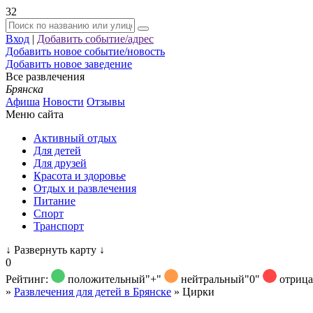
32
Вход
|
Добавить событие/адрес
Добавить новое событие/новость
Добавить новое заведение
Все развлечения
Брянска
Афиша
Новости
Отзывы
Меню сайта
Активный отдых
Для детей
Для друзей
Красота и здоровье
Отдых и развлечения
Питание
Спорт
Транспорт
↓
Развернуть карту
↓
0
Рейтинг:
положительный
"+"
нейтральный
"0"
отриц
»
Развлечения для детей в Брянске
»
Цирки