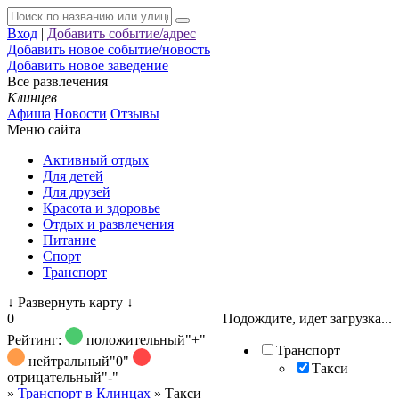
Вход
|
Добавить событие/адрес
Добавить новое событие/новость
Добавить новое заведение
Все развлечения
Клинцев
Афиша
Новости
Отзывы
Меню сайта
Активный отдых
Для детей
Для друзей
Красота и здоровье
Отдых и развлечения
Питание
Спорт
Транспорт
↓
Развернуть карту
↓
0
Подождите, идет загрузка...
Рейтинг:
положительный
"+"
Транспорт
нейтральный
"0"
Такси
отрицательный
"-"
»
Транспорт в Клинцах
»
Такси