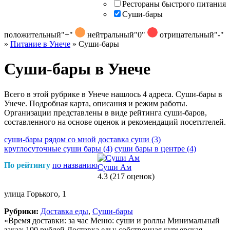
Рестораны быстрого питания
Суши-бары
положительный
"+"
нейтральный
"0"
отрицательный
"-"
»
Питание в Унече
»
Суши-бары
Суши-бары в Унече
Всего в этой рубрике в Унече нашлось 4 адреса. Суши-бары в
Унече. Подробная карта, описания и режим работы.
Организации представлены в виде рейтинга суши-баров,
составленного на основе оценок и рекомендаций посетителей.
суши-бары рядом со мной
доставка суши
(3)
круглосуточные суши бары
(4)
суши бары в центре
(4)
По рейтингу
по названию
Суши Ам
4.3
(217 оценок)
улица Горького, 1
Рубрики:
Доставка еды
,
Суши-бары
«Время доставки: за час Меню: суши и роллы Минимальный
заказ: 100 рублей Доставка еды: собственная курьерская