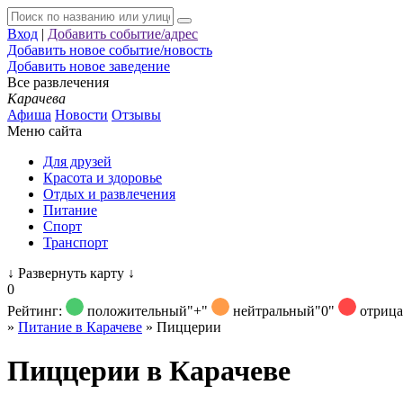
Вход
|
Добавить событие/адрес
Добавить новое событие/новость
Добавить новое заведение
Все развлечения
Карачева
Афиша
Новости
Отзывы
Меню сайта
Для друзей
Красота и здоровье
Отдых и развлечения
Питание
Спорт
Транспорт
↓
Развернуть карту
↓
0
Рейтинг:
положительный
"+"
нейтральный
"0"
отриц
»
Питание в Карачеве
»
Пиццерии
Пиццерии в Карачеве