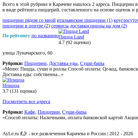
Всего в этой рубрике в Карачеве нашлось 2 адреса. Пиццерии 
в виде рейтинга пиццерий, составленного на основе оценок и 
пиццерии рядом со мной
итальянские пиццерии
(1)
круглосут
пиццерии в центре
(2)
сервисы доставки пиццы на дом
(2)
По рейтингу
по названию
Пицца Land
4.7
(92 оценки)
улица Луначарского, 60
Рубрики:
Пиццерии
,
Доставка еды
,
Суши-бары
«Меню: Пицца, суши и роллы Способ оплаты: Qr-код, банковск
Доставка еды: собственна...»
Нпицца
3.7
(131 оценка)
Посмотреть все адреса
Рубрики:
Кафе
,
Пиццерии
,
Суши-бары
«Способ оплаты: Наличными, оплата банковской картой Акции:
AyLe.ru 💃🤳 - все развлечения Карачева и России | 2012 - 2026