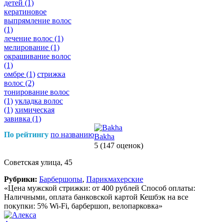
детей
(1)
кератиновое
выпрямление волос
(1)
лечение волос
(1)
мелирование
(1)
окрашивание волос
(1)
омбре
(1)
стрижка
волос
(2)
тонирование волос
(1)
укладка волос
(1)
химическая
завивка
(1)
По рейтингу
по названию
Bakha
5
(147 оценок)
Советская улица, 45
Рубрики:
Барбершопы
,
Парикмахерские
«Цена мужской стрижки: от 400 рублей Способ оплаты:
Наличными, оплата банковской картой Кешбэк на все
покупки: 5% Wi-Fi, барбершоп, велопарковка»