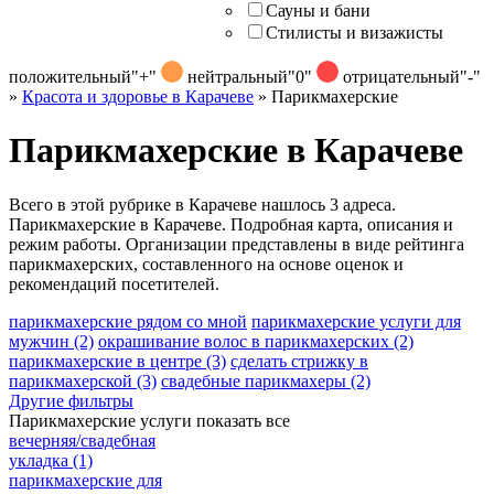
Сауны и бани
Стилисты и визажисты
положительный
"+"
нейтральный
"0"
отрицательный
"-"
»
Красота и здоровье в Карачеве
»
Парикмахерские
Парикмахерские в Карачеве
Всего в этой рубрике в Карачеве нашлось 3 адреса.
Парикмахерские в Карачеве. Подробная карта, описания и
режим работы. Организации представлены в виде рейтинга
парикмахерских, составленного на основе оценок и
рекомендаций посетителей.
парикмахерские рядом со мной
парикмахерские услуги для
мужчин
(2)
окрашивание волос в парикмахерских
(2)
парикмахерские в центре
(3)
сделать стрижку в
парикмахерской
(3)
свадебные парикмахеры
(2)
Другие фильтры
Парикмахерские услуги
показать все
вечерняя/свадебная
укладка
(1)
парикмахерские для