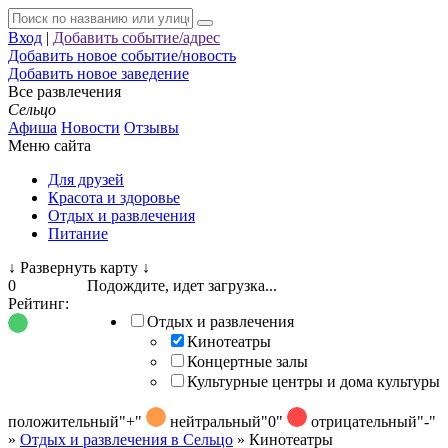
Вход
|
Добавить событие/адрес
Добавить новое событие/новость
Добавить новое заведение
Все развлечения
Сельцо
Афиша
Новости
Отзывы
Меню сайта
Для друзей
Красота и здоровье
Отдых и развлечения
Питание
↓
Развернуть карту
↓
0
Подождите, идет загрузка...
Рейтинг:
Отдых и развлечения
Кинотеатры
Концертные залы
Культурные центры и дома культуры
положительный
"+"
нейтральный
"0"
отрицательный
"-"
»
Отдых и развлечения в Сельцо
»
Кинотеатры