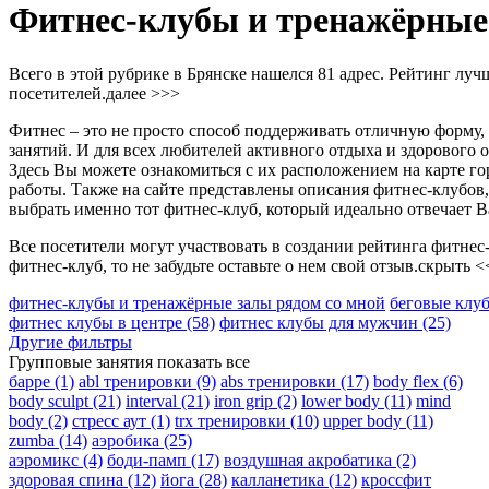
Фитнес-клубы и тренажёрные
Всего в этой рубрике в Брянске нашелся 81 адрес. Рейтинг лу
посетителей.
далее >>>
Фитнес – это не просто способ поддерживать отличную форму, 
занятий. И для всех любителей активного отдыха и здорового о
Здесь Вы можете ознакомиться с их расположением на карте г
работы. Также на сайте представлены описания фитнес-клубов
выбрать именно тот фитнес-клуб, который идеально отвечает 
Все посетители могут участвовать в создании рейтинга фитнес
фитнес-клуб, то не забудьте оставьте о нем свой отзыв.
скрыть <
фитнес-клубы и тренажёрные залы рядом со мной
беговые клу
фитнес клубы в центре
(58)
фитнес клубы для мужчин
(25)
Другие фильтры
Групповые занятия
показать все
барре
(1)
abl тренировки
(9)
abs тренировки
(17)
body flex
(6)
body sculpt
(21)
interval
(21)
iron grip
(2)
lower body
(11)
mind
body
(2)
стресс аут
(1)
trx тренировки
(10)
upper body
(11)
zumba
(14)
аэробика
(25)
аэромикс
(4)
боди-памп
(17)
воздушная акробатика
(2)
здоровая спина
(12)
йога
(28)
калланетика
(12)
кроссфит