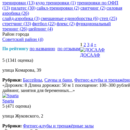
тренировки
(13)
кудо тренировки
(1)
тренировки по ОФП
(13)
пилатес
(30)
сайкл-тренировки
(2)
свитчинг
(2)
силовая
аэробика
(26)
слайд-аэробика
(3)
смешанные единоборства
(6)
степ
(25)
стретчинг
(33)
фитбол
(22)
флекс
(2)
функциональный
тренинг
(26)
шейпинг
(4)
Район города
Советский район
(4)
1
2
3
4
»
По рейтингу
по названию
по отзывам
ДОСААФ
5
(1341 оценка)
улица Комарова, 39
Рубрики:
Бассейны
,
Сауны и бани
,
Фитнес-клубы и тренажёрн
«Дорожек: 8 Длина дорожки: 50 м 1 посещение: 100–300 рубле
дайвинг, занятия для беременных...»
Sparta
5
(471 оценка)
улица Жуковского, 2
Рубрики:
Фитнес-клубы и тренажёрные залы