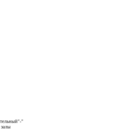
ательный
"-"
 залы