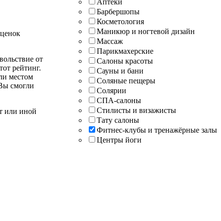
Аптеки
Барбершопы
Косметология
Маникюр и ногтевой дизайн
оценок
Массаж
Парикмахерские
вольствие от
Салоны красоты
тот рейтинг.
Сауны и бани
ли местом
Соляные пещеры
 Вы смогли
Солярии
СПА-салоны
Стилисты и визажисты
т или иной
Тату салоны
Фитнес-клубы и тренажёрные залы
Центры йоги