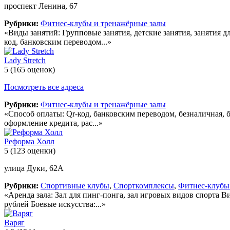
проспект Ленина, 67
Рубрики:
Фитнес-клубы и тренажёрные залы
«Виды занятий: Групповые занятия, детские занятия, занятия 
код, банковским переводом...»
Lady Stretch
5
(165 оценок)
Посмотреть все адреса
Рубрики:
Фитнес-клубы и тренажёрные залы
«Способ оплаты: Qr-код, банковским переводом, безналичная, б
оформление кредита, рас...»
Реформа Холл
5
(123 оценки)
улица Дуки, 62А
Рубрики:
Спортивные клубы
,
Спорткомплексы
,
Фитнес-клубы
«Аренда зала: Зал для пинг-понга, зал игровых видов спорта В
рублей Боевые искусства:...»
Варяг