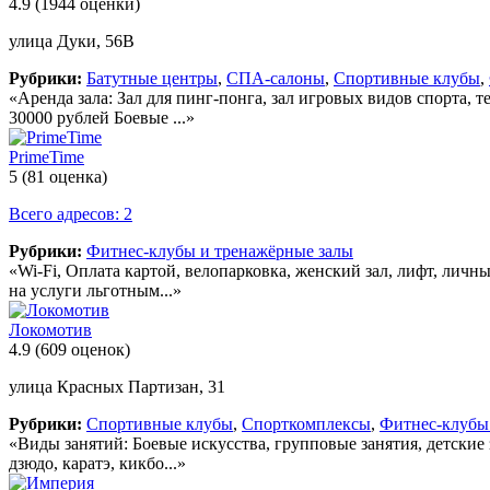
4.9
(1944 оценки)
улица Дуки, 56В
Рубрики:
Батутные центры
,
СПА-салоны
,
Спортивные клубы
,
«Аренда зала: Зал для пинг-понга, зал игровых видов спорта, 
30000 рублей Боевые ...»
PrimeTime
5
(81 оценка)
Всего адресов: 2
Рубрики:
Фитнес-клубы и тренажёрные залы
«Wi-Fi, Оплата картой, велопарковка, женский зал, лифт, лич
на услуги льготным...»
Локомотив
4.9
(609 оценок)
улица Красных Партизан, 31
Рубрики:
Спортивные клубы
,
Спорткомплексы
,
Фитнес-клубы
«Виды занятий: Боевые искусства, групповые занятия, детские 
дзюдо, каратэ, кикбо...»