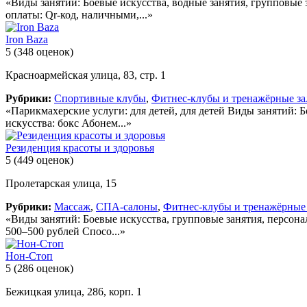
«Виды занятий: Боевые искусства, водные занятия, групповые 
оплаты: Qr-код, наличными,...»
Iron Baza
5
(348 оценок)
Красноармейская улица, 83, стр. 1
Рубрики:
Спортивные клубы
,
Фитнес-клубы и тренажёрные з
«Парикмахерские услуги: для детей, для детей Виды занятий: Б
искусства: бокс Абонем...»
Резиденция красоты и здоровья
5
(449 оценок)
Пролетарская улица, 15
Рубрики:
Массаж
,
СПА-салоны
,
Фитнес-клубы и тренажёрные
«Виды занятий: Боевые искусства, групповые занятия, персона
500–500 рублей Спосо...»
Нон-Стоп
5
(286 оценок)
Бежицкая улица, 286, корп. 1