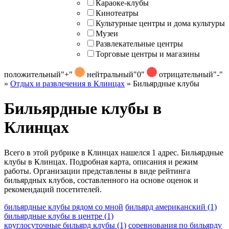
Караоке-клубы
Кинотеатры
Культурные центры и дома культуры
Музеи
Развлекательные центры
Торговые центры и магазины
положительный
"+"
нейтральный
"0"
отрицательный
"-"
»
Отдых и развлечения в Клинцах
»
Бильярдные клубы
Бильярдные клубы в
Клинцах
Всего в этой рубрике в Клинцах нашелся 1 адрес. Бильярдные
клубы в Клинцах. Подробная карта, описания и режим
работы. Организации представлены в виде рейтинга
бильярдных клубов, составленного на основе оценок и
рекомендаций посетителей.
бильярдные клубы рядом со мной
бильярд американский
(1)
бильярдные клубы в центре
(1)
круглосуточные бильярд клубы
(1)
соревнования по бильярду