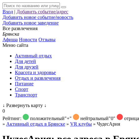
Вход
|
Добавить событие/адрес
Добавить новое событие/новость
Добавить новое заведение
Все развлечения
Брянска
Афиша
Новости
Отзывы
Меню сайта
Активный отдых
Для детей
Для друзей
Красота и здоровье
Отдых и развлечения
Питание
Спорт
Транспорт
↓
Развернуть карту
↓
0
Рейтинг:
положительный
"+"
нейтральный
"0"
отриц
»
Активный отдых в Брянске
»
VR клубы
»
ЧудесАрия