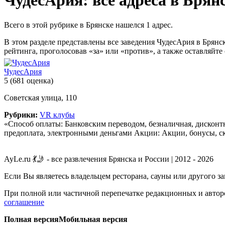
ЧудесАрия: все адреса в Брян
Всего в этой рубрике в Брянске нашелся 1 адрес.
В этом разделе представлены все заведения ЧудесАрия в Брян
рейтинга, проголосовав «за» или «против», а также оставляйте
ЧудесАрия
5
(681 оценка)
Советская улица, 110
Рубрики:
VR клубы
«Способ оплаты: Банковским переводом, безналичная, дисконтн
предоплата, электронными деньгами Акции: Акции, бонусы, ск
AyLe.ru 💃🤳 - все развлечения Брянска и России | 2012 - 2026
Если Вы являетесь владельцем ресторана, сауны или другого з
При полной или частичной перепечатке редакционных и авторс
соглашение
Полная версия
Мобильная версия