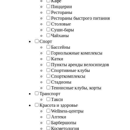
Кафе
Пиццерии
Рестораны
Рестораны быстрого питания
Столовые
Суши-бары
Чайханы
Спорт
Бассейны
Горнолыжные комплексы
Катки
Пункты аренды велосипедов
Спортивные клубы
Спорткомплексы
Стадионы
Теннисные клубы, корты
Транспорт
Такси
Красота и здоровье
Wellness-центры
Аптеки
Барбершопы
Косметология