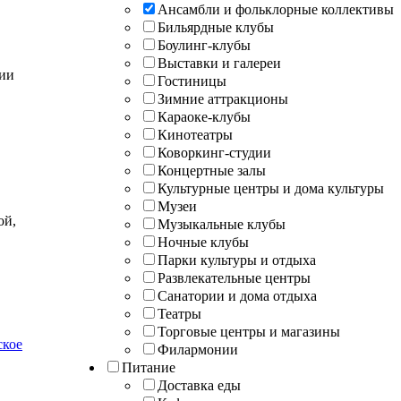
Ансамбли и фольклорные коллективы
Бильярдные клубы
Боулинг-клубы
Выставки и галереи
нии
Гостиницы
Зимние аттракционы
Караоке-клубы
Кинотеатры
Коворкинг-студии
Концертные залы
Культурные центры и дома культуры
Музеи
ой,
Музыкальные клубы
Ночные клубы
Парки культуры и отдыха
Развлекательные центры
Санатории и дома отдыха
Театры
Торговые центры и магазины
ское
Филармонии
Питание
Доставка еды