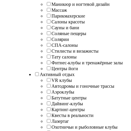
Маникюр и ногтевой дизайн
Массаж
Парикмахерские
Салоны красоты
Сауны и бани
Соляные пещеры
Солярии
СПА-салоны
Стилисты и визажисты
Тату салоны
Фитнес-клубы и тренажёрные залы
Центры йоги
Активный отдых
VR клубы
Автодромы и гоночные трассы
Аэроклубы
Батутные центры
Дайвинг-клубы
Картинг-центры
Квесты в реальности
Лазертаг
Охотничьи и рыболовные клубы