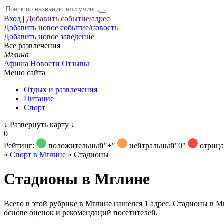
Вход
|
Добавить событие/адрес
Добавить новое событие/новость
Добавить новое заведение
Все развлечения
Мглина
Афиша
Новости
Отзывы
Меню сайта
Отдых и развлечения
Питание
Спорт
↓
Развернуть карту
↓
0
Рейтинг:
положительный
"+"
нейтральный
"0"
отриц
»
Спорт в Мглине
»
Стадионы
Стадионы в Мглине
Всего в этой рубрике в Мглине нашелся 1 адрес. Стадионы в М
основе оценок и рекомендаций посетителей.