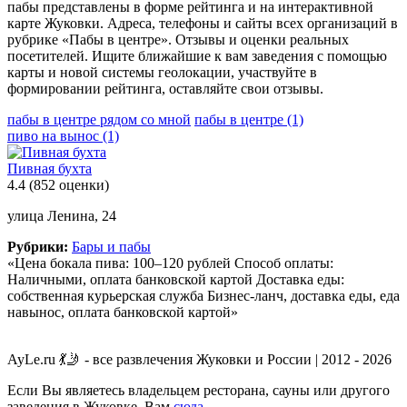
пабы представлены в форме рейтинга и на интерактивной
карте Жуковки. Адреса, телефоны и сайты всех организаций в
рубрике «Пабы в центре». Отзывы и оценки реальных
посетителей. Ищите ближайшие к вам заведения с помощью
карты и новой системы геолокации, участвуйте в
формировании рейтинга, оставляйте свои отзывы.
пабы в центре рядом со мной
пабы в центре
(1)
пиво на вынос
(1)
Пивная бухта
4.4
(852 оценки)
улица Ленина, 24
Рубрики:
Бары и пабы
«Цена бокала пива: 100–120 рублей Способ оплаты:
Наличными, оплата банковской картой Доставка еды:
собственная курьерская служба Бизнес-ланч, доставка еды, еда
навынос, оплата банковской картой»
AyLe.ru 💃🤳 - все развлечения Жуковки и России | 2012 - 2026
Если Вы являетесь владельцем ресторана, сауны или другого
заведения в Жуковке, Вам
сюда