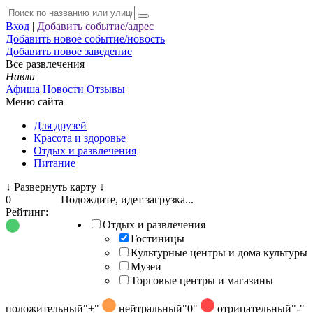
Вход
|
Добавить событие/адрес
Добавить новое событие/новость
Добавить новое заведение
Все развлечения
Навли
Афиша
Новости
Отзывы
Меню сайта
Для друзей
Красота и здоровье
Отдых и развлечения
Питание
↓
Развернуть карту
↓
0
Подождите, идет загрузка...
Рейтинг:
Отдых и развлечения
Гостиницы
Культурные центры и дома культуры
Музеи
Торговые центры и магазины
положительный
"+"
нейтральный
"0"
отрицательный
"-"